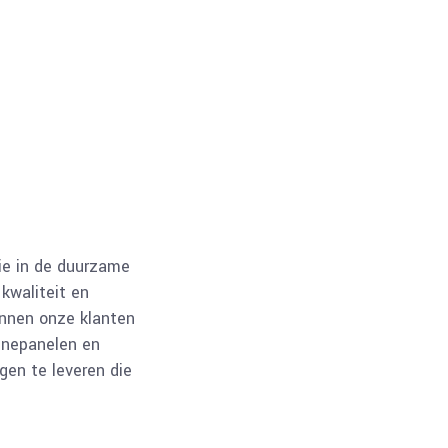
op telefoonnummer 040-3111937 of u kunt ook
een mail versturen naar
info@megasunsolar.nl
0
0
tie in de duurzame
kwaliteit en
unnen onze klanten
nnepanelen en
en te leveren die