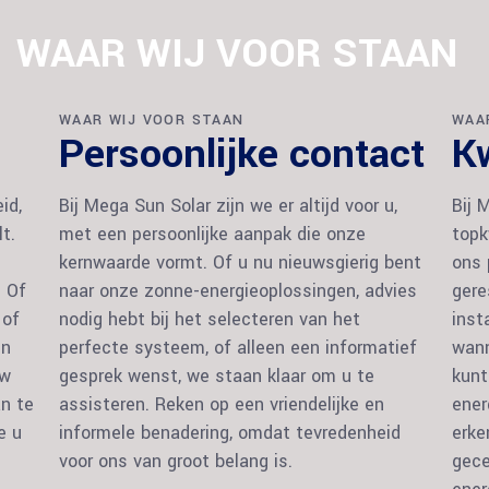
WAAR WIJ VOOR STAAN
WAAR WIJ VOOR STAAN
WAA
Persoonlijke contact
Kw
id,
Bij Mega Sun Solar zijn we er altijd voor u,
Bij 
t.
met een persoonlijke aanpak die onze
topk
kernwaarde vormt. Of u nu nieuwsgierig bent
ons 
. Of
naar onze zonne-energieoplossingen, advies
gere
 of
nodig hebt bij het selecteren van het
inst
jn
perfecte systeem, of alleen een informatief
wann
Uw
gesprek wenst, we staan klaar om u te
kunt
n te
assisteren. Reken op een vriendelijke en
ener
e u
informele benadering, omdat tevredenheid
erke
voor ons van groot belang is.
gece