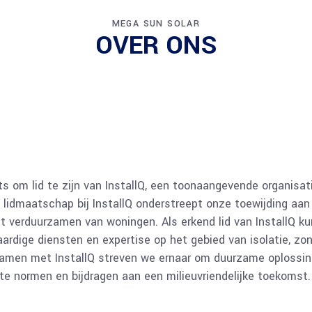
0
0
MEGA SUN SOLAR
OVER ONS
ts om lid te zijn van InstallQ, een toonaangevende organisa
s lidmaatschap bij InstallQ onderstreept onze toewijding aan 
het verduurzamen van woningen. Als erkend lid van InstallQ k
rdige diensten en expertise op het gebied van isolatie, zo
Samen met InstallQ streven we ernaar om duurzame oplossing
e normen en bijdragen aan een milieuvriendelijke toekomst.