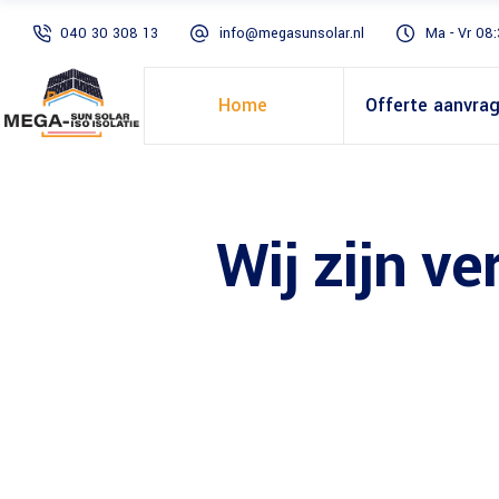
040 30 308 13
info@megasunsolar.nl
Ma - Vr 08:
Home
Offerte aanvra
Wij zijn v