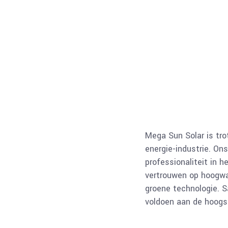
Hier hebben we zonnepanelen project
afgerond in Veldhoven.✔️
We wensen de klant zonnige dagen toe✔️
Wilt u ook vrijblijvend offerte ontvangen? Dan
kunt u ons bellen van 08:30 tot 17:00 uur op
telefoonnummer 040-3111937 of u kunt ook
een mail versturen naar
info@megasunsolar.nl
#zonnepanelen #zonnen #eindhoven
Mega Sun Solar is tro
#veldhoven #helmond #neunen #energie
#dak
energie-industrie. On
professionaliteit in 
1
0
vertrouwen op hoogwaa
groene technologie. 
voldoen aan de hoogst