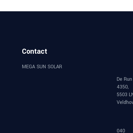
Contact
MEGA SUN SOLAR
De Run
4350,
5503 L
Veldho
040