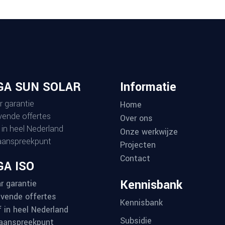
GA SUN SOLAR
Informatie
r garantie
Home
ijvende offertes
Over ons
 in heel Nederland
Onze werkwijze
aanspreekpunt
Projecten
Contact
A ISO
Kennisbank
r garantie
ijvende offertes
Kennisbank
f in heel Nederland
Subsidie
aanspreekpunt