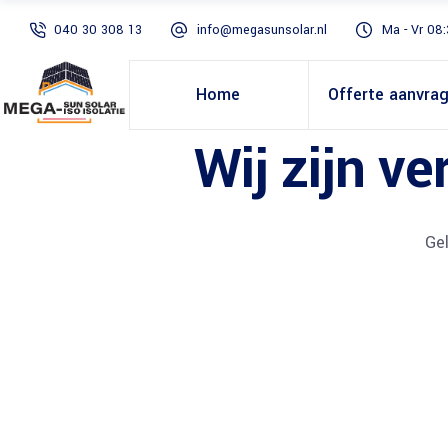
040 30 308 13
info@megasunsolar.nl
Ma - Vr 08:
Home
Offerte aanvra
Wij zijn v
Gel