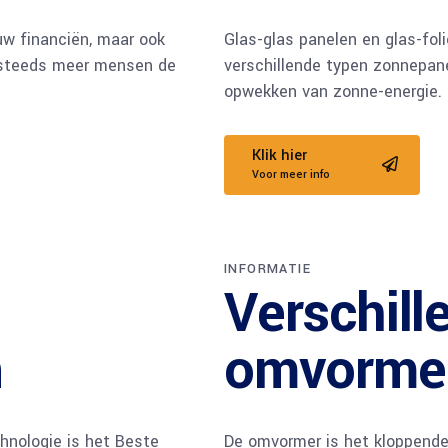
uw financiën, maar ook
Glas-glas panelen en glas-fol
t steeds meer mensen de
verschillende typen zonnepane
opwekken van zonne-energie.
Klik hier
Voor meer info
INFORMATIE
Verschill
n
omvorme
hnologie is het Beste
De omvormer is het kloppende