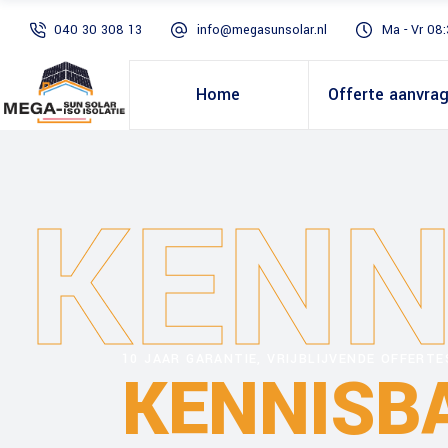
040 30 308 13
info@megasunsolar.nl
Ma - Vr 08:
Home
Offerte aanvra
KENN
10 JAAR GARANTIE, VRIJBLIJVENDE OFFERT
KENNISB