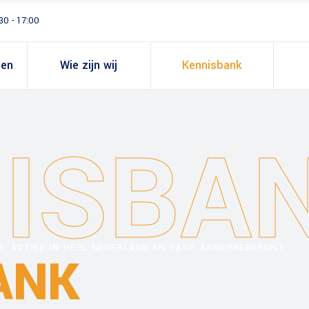
30 - 17:00
gen
Wie zijn wij
Kennisbank
ISBA
ES, ACTIEF IN HEEL NEDERLAND EN VAST AANSPREEKPUNT
ANK