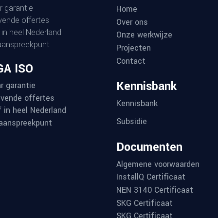
r garantie
Home
ijvende offertes
Over ons
 in heel Nederland
Onze werkwijze
aanspreekpunt
Projecten
Contact
A ISO
Kennisbank
r garantie
ijvende offertes
Kennisbank
f in heel Nederland
Subsidie
aanspreekpunt
Documenten
Algemene voorwaarden
InstallQ Certificaat
NEN 3140 Certificaat
SKG Certificaat
SKG Certificaat