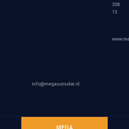
308
13
www.meg
info@megasunsolar.nl
MEGA