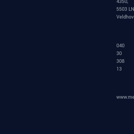
4350,
5503 L
Veldho
040
30
308
13
www.meg