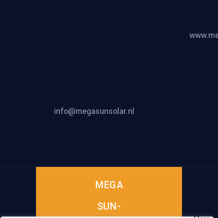
www.meg
info@megasunsolar.nl
MEGA
SUN-