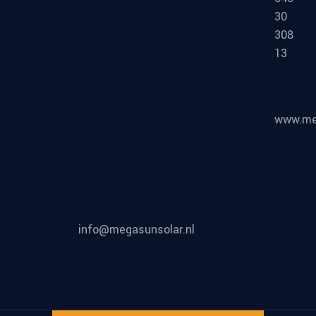
30
308
13
www.meg
info@megasunsolar.nl