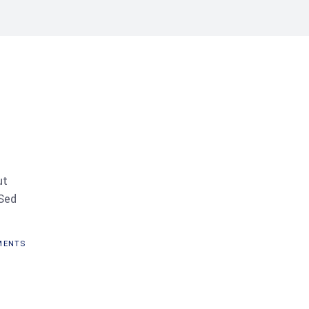
ut
 Sed
ENTS