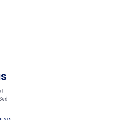
us
ut
 Sed
ENTS