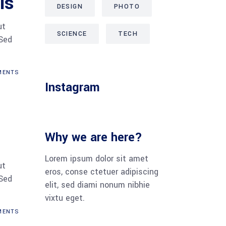
is
DESIGN
PHOTO
ut
SCIENCE
TECH
 Sed
ENTS
Instagram
Why we are here?
Lorem ipsum dolor sit amet
ut
eros, conse ctetuer adipiscing
 Sed
elit, sed diami nonum nibhie
vixtu eget.
ENTS