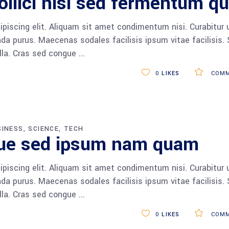
ollici nisi sed fermentum qu
piscing elit. Aliquam sit amet condimentum nisi. Curabitur 
da purus. Maecenas sodales facilisis ipsum vitae facilisis.
ulla. Cras sed congue
0
LIKES
COMM
SINESS
SCIENCE
TECH
que sed ipsum nam quam
piscing elit. Aliquam sit amet condimentum nisi. Curabitur 
da purus. Maecenas sodales facilisis ipsum vitae facilisis.
ulla. Cras sed congue
0
LIKES
COMM