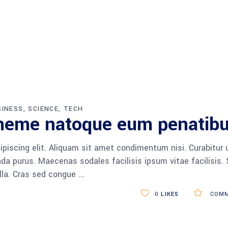
SINESS
SCIENCE
TECH
heme natoque eum penatib
piscing elit. Aliquam sit amet condimentum nisi. Curabitur 
da purus. Maecenas sodales facilisis ipsum vitae facilisis.
ulla. Cras sed congue
0
LIKES
COMM