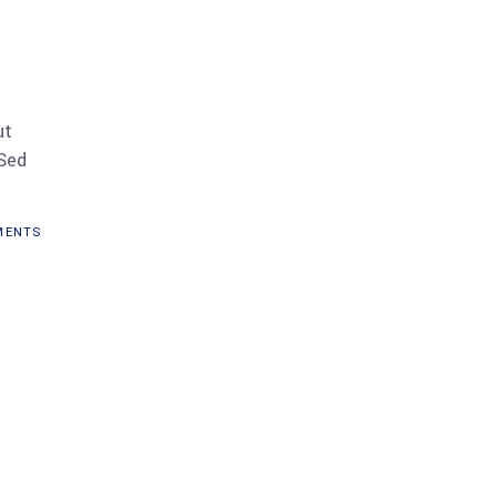
ut
 Sed
ENTS