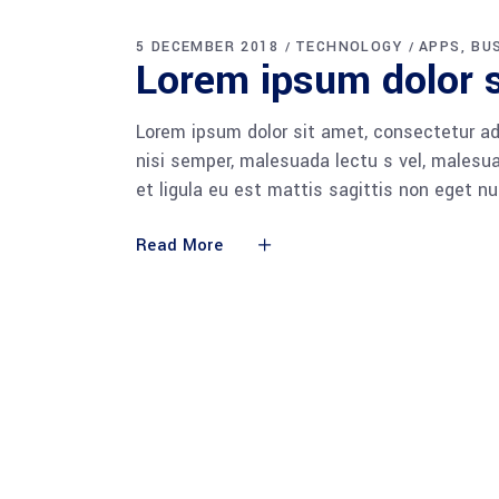
5 DECEMBER 2018
TECHNOLOGY
APPS
BU
Lorem ipsum dolor s
Lorem ipsum dolor sit amet, consectetur adi
nisi semper, malesuada lectu s vel, malesua
et ligula eu est mattis sagittis non eget n
Read More