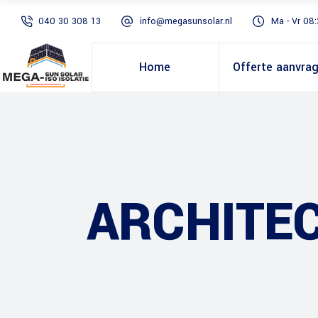
040 30 308 13
info@megasunsolar.nl
Ma - Vr 08:
Home
Offerte aanvra
ARCHITE