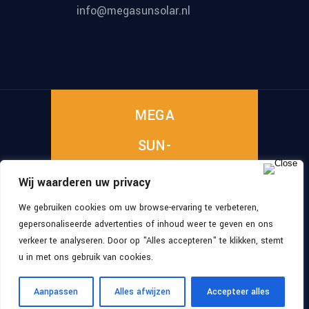
info@megasunsolar.nl
MEGA
SUN-
SOLAR
Wij waarderen uw privacy
We gebruiken cookies om uw browse-ervaring te verbeteren,
gepersonaliseerde advertenties of inhoud weer te geven en ons
©
2026
, All Rights
MEGA SUN SOLAR
verkeer te analyseren. Door op "Alles accepteren" te klikken, stemt
Reserved
u in met ons gebruik van cookies.
Aanpassen
Alles afwijzen
Accepteer alles