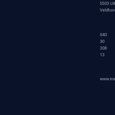
5503 L
Veldho
040
30
308
13
www.meg