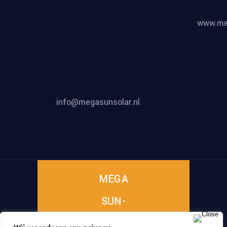
www.meg
info@megasunsolar.nl
MEGA
SUN-
SOLAR