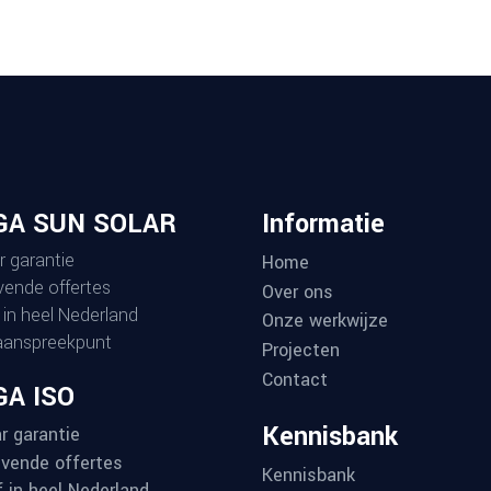
GA SUN SOLAR
Informatie
r garantie
Home
ijvende offertes
Over ons
 in heel Nederland
Onze werkwijze
aanspreekpunt
Projecten
Contact
A ISO
Kennisbank
r garantie
ijvende offertes
Kennisbank
f in heel Nederland