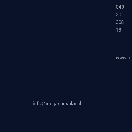
040
30
308
13
www.me
info@megasunsolar.nl