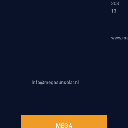
308
13
www.meg
info@megasunsolar.nl
MEGA