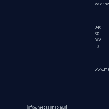
Veldho
040
30
308
13
www.meg
info@megasunsolar.nl